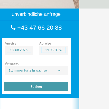
unverbindliche anfrage
+43 47 66 20 88
Anreise
Abreise
Belegung
1 Zimmer
für
2 Erwachsene
Suchen